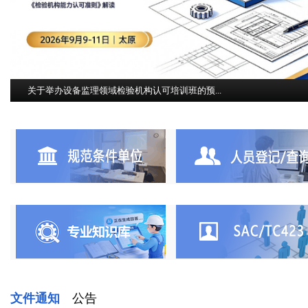
关于举办设备监理领域检验机构认可培训班的预...
第三届设备监理人员工作委员会成立大会暨首次...
协会携手会员单位参加第17届澳门国际基建论坛...
文昌16-2油田开发项目全面投产
中国设备监理协会2026年行业年会在湖州成功举...
文件通知
公告