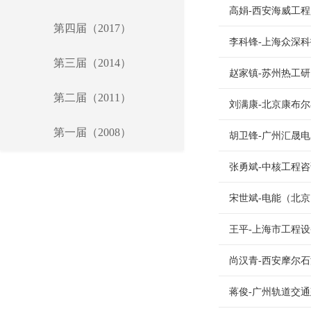
高娟-西安海威工
第四届（2017）
李科锋-上海众深
第三届（2014）
赵家镇-苏州热工
第二届（2011）
刘满康-北京康布
第一届（2008）
胡卫锋-广州汇晟
张勇斌-中核工程
宋世斌-电能（北
王平-上海市工程
尚汉青-西安摩尔
蒋俊-广州轨道交