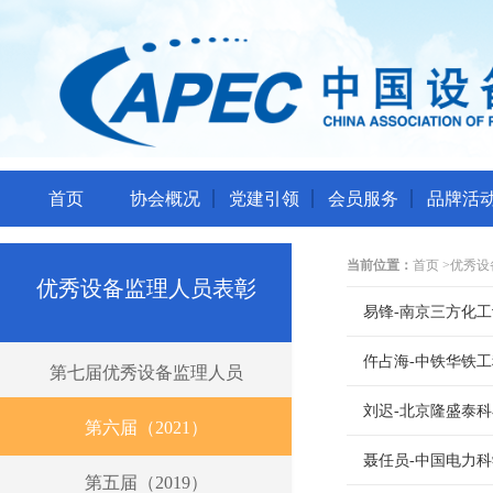
首页
协会概况
党建引领
会员服务
品牌活
当前位置：
首页
>
优秀设
优秀设备监理人员表彰
易锋-南京三方化
仵占海-中铁华铁
第七届优秀设备监理人员
刘迟-北京隆盛泰
第六届（2021）
聂任员-中国电力
第五届（2019）